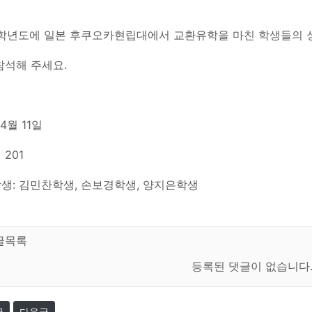
3학년도에 일본 후쿠오카현립대에서 교환유학을 마친 학생들의 
참석해 주세요.
 4월 11일
201
생: 김민찬학생, 손보경학생, 양지은학생
글목록
등록된 댓글이 없습니다
글
다음글