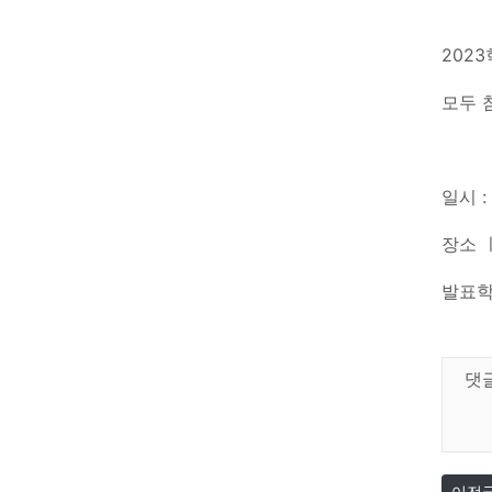
202
모두 
일시 :
장소 ㅣ
발표학
댓
이전