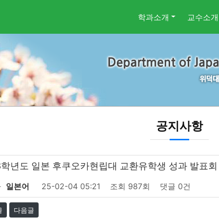
학과소개
교수소개
공지사항
23학년도 일본 후쿠오카현립대 교환유학생 성과 발표회
자
일본어
25-02-04 05:21
조회
987회
댓글
0건
글
다음글