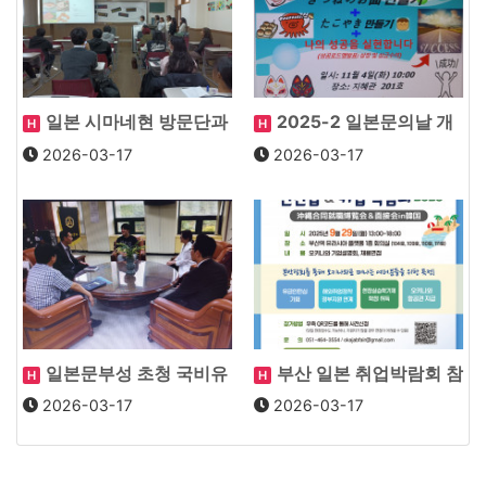
일본 시마네현 방문단과
2025-2 일본문의날 개
H
H
의 교류회 실시
최 : 狐面作り
2026-03-17
2026-03-17
일본문부성 초청 국비유
부산 일본 취업박람회 참
H
H
학생 이정호학생 총장…
석
2026-03-17
2026-03-17