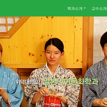
학과소개
교수소개