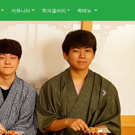
커뮤니티
학과갤러리
퀵메뉴
Next