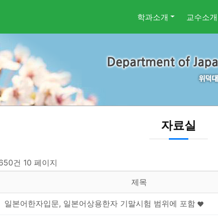
학과소개
교수소개
자료실
 650건
10 페이지
제목
일본어한자입문, 일본어상용한자 기말시험 범위에 포함