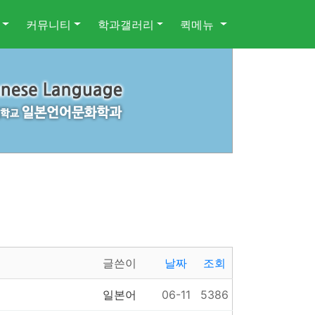
커뮤니티
학과갤러리
퀵메뉴
글쓴이
날짜
조회
일본어
06-11
5386