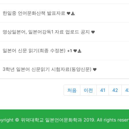
한일중 언어문화산책 발표자료
영상일본어, 일본어강독1 자료 업로드 공지
일본어 신문 읽기(최종 수정본)
+
1
3학년 일본어 신문읽기 시험자료(동양신문)
처음
이전
41
42
4
yright © 위덕대학교 일본언어문화학과 2019. All rights reser