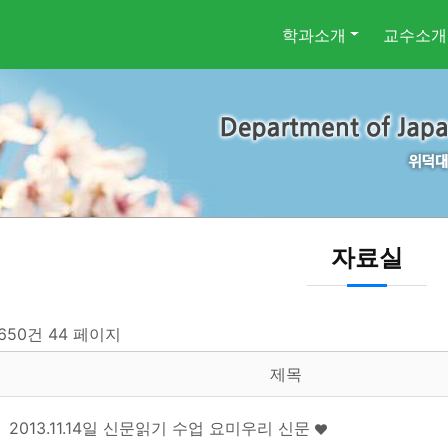
학과소개
교수소개
자료실
 650건
44 페이지
제목
2013.11.14일 신문읽기 수업 요미우리 신문