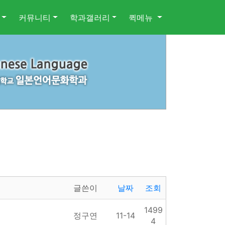
커뮤니티
학과갤러리
퀵메뉴
글쓴이
날짜
조회
1499
정구연
11-14
4