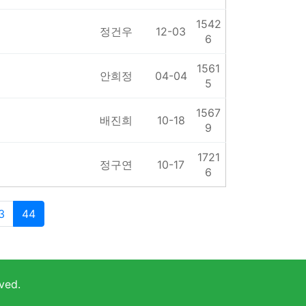
1542
정건우
12-03
6
1561
안희정
04-04
5
1567
배진희
10-18
9
1721
정구연
10-17
6
3
44
ved.