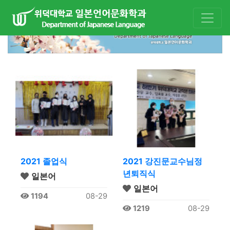
2021 졸업식
2021 강진문교수님정
년퇴직식
일본어
일본어
1194
08-29
1219
08-29