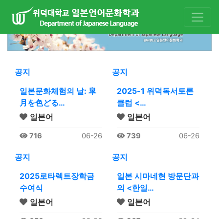
공지
공지
일본문화체험의 날: 皐
2025-1 위덕독서토론
月を色どる…
클럽 <…
일본어
일본어
716
06-26
739
06-26
공지
공지
2025로타렉트장학금
일본 시마네현 방문단과
수여식
의 <한일…
일본어
일본어