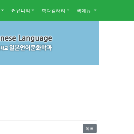
커뮤니티
학과갤러리
퀵메뉴
목록