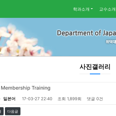
학과소개
교수소개
사진갤러리
 Membership Training
자
일본어
17-03-27 22:40
조회
1,899회
댓글
0건
글
다음글