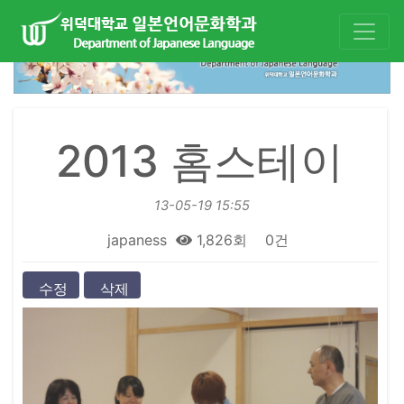
2013 홈스테이
13-05-19 15:55
japaness
1,826회
0건
수정
삭제
본문