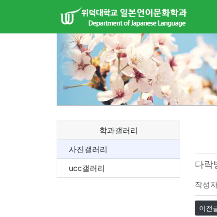
학과갤러리
사진갤러리
다락
ucc갤러리
작성
이전