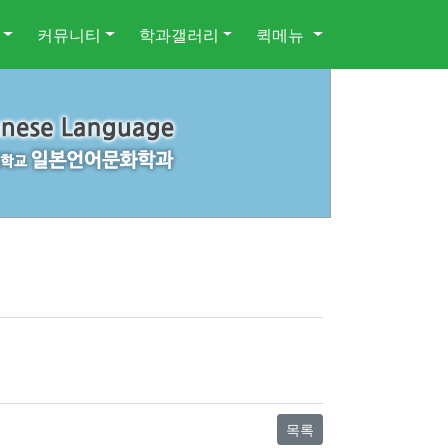
커뮤니티
학과갤러리
퀵메뉴
목록