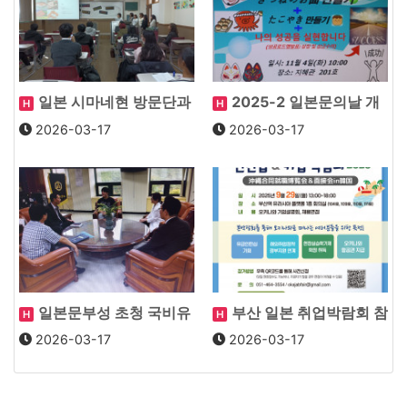
일본 시마네현 방문단과
2025-2 일본문의날 개
H
H
의 교류회 실시
최 : 狐面作り
2026-03-17
2026-03-17
일본문부성 초청 국비유
부산 일본 취업박람회 참
H
H
학생 이정호학생 총장…
석
2026-03-17
2026-03-17